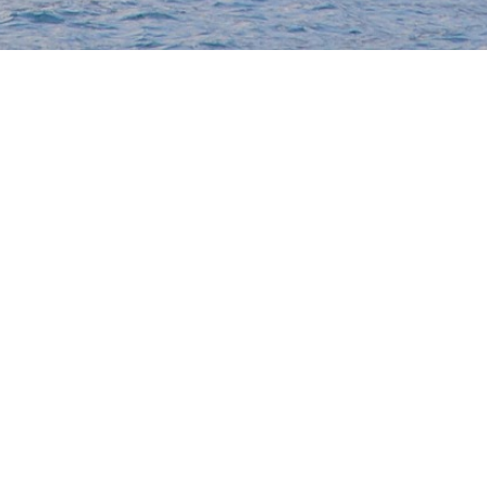
Hotiday Malcesine Garda
Via Gardesana, 160 Malcesine 37018
info@hotiday.it
- +39 02 8294 1859
CIN: IT023045A1ECWH2EYZ
Buchung Verwalten
Geschäftsbedingungen
Datenschutzbestimmungen
Folgen Sie uns in sozialen Netzwerken
Powered by